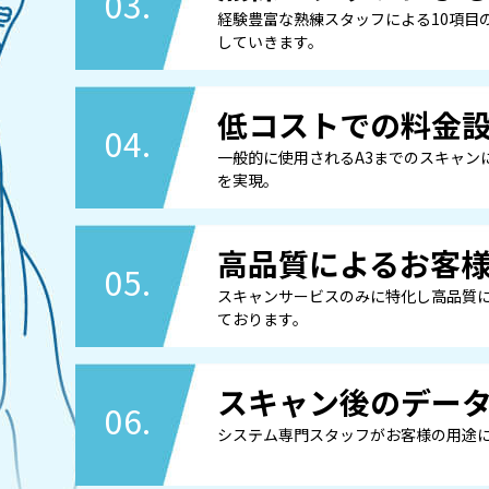
03.
経験豊富な熟練スタッフによる10項目
していきます。
低コストでの料金
04.
一般的に使用されるA3までのスキャン
を実現。
高品質によるお客
05.
スキャンサービスのみに特化し高品質
ております。
スキャン後のデー
06.
システム専門スタッフがお客様の用途