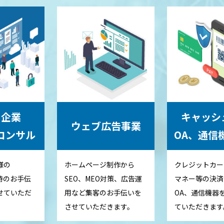
、企業
キャッシ
ウェブ広告事業
コンサル
OA、通信
様の
ホームページ制作から
クレジットカー
時のお手伝
SEO、MEO対策、広告運
マネー等の決済
せていただ
用など集客のお手伝いを
OA、通信機器
させていただきます。
ていただきます