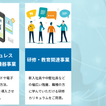
ュレス
研修・教育関連事業
機器事業
ドや電子
新入社員や中堅社員など
方法、
の幅広い階層、職種の方
を導入させ
に学んでいただける研修
。
カリキュラムをご用意。